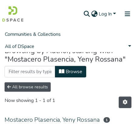
Log In
Communities & Collections
Home
Browse by Author
All of DSpace
Browsing by Author, starting with
"Mostacero Plasencia, Yeny Rossana"
Browse
All browse results
Now showing
1 - 1 of 1
Mostacero Plasencia, Yeny Rossana
1