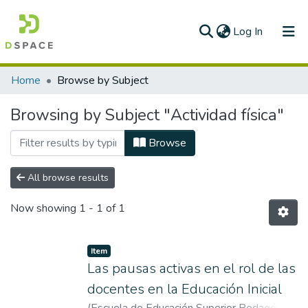
(current)
Log In
Communities & Collections
Home
Browse by Subject
All of DSpace
Browsing by Subject "Actividad física"
Browse
All browse results
Now showing
1 - 1 of 1
Item
Las pausas activas en el rol de las
docentes en la Educación Inicial