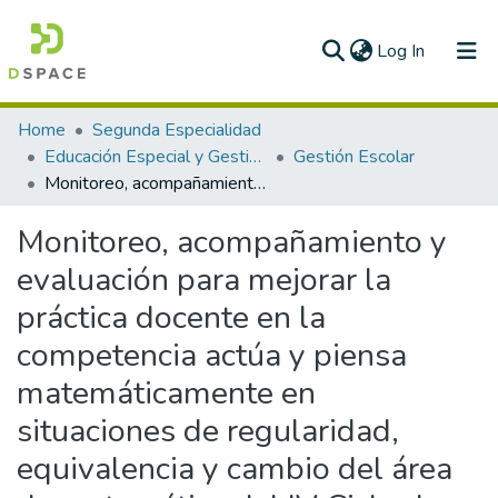
(current)
Log In
Communities & Collections
Home
Segunda Especialidad
Educación Especial y Gestión Escolar
Gestión Escolar
All of DSpace
Monitoreo, acompañamiento y evaluación para mejorar la práctica docente en la competencia actúa y piensa matemáticamente en situaciones de regularidad, equivalencia y cambio del área de matemática del IV Ciclo de educación básica regular de la Institución Educativa N° 82170 “Jesús de Nazaret” del Distrito de Pacanga, Provincia de Chepén – UGEL Chepén – La Libertad
Statistics
Monitoreo, acompañamiento y
evaluación para mejorar la
práctica docente en la
competencia actúa y piensa
matemáticamente en
situaciones de regularidad,
equivalencia y cambio del área