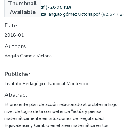
Thumbnail
angulog_victoria.pdf
(728.95 KB)
Available
Formato_Autoriza_angulo gómez victoria.pdf
(68.57 KB)
Date
2018-01
Authors
Angulo Gómez, Victoria
Publisher
Instituto Pedagógico Nacional Monterrico
Abstract
El presente plan de acción relacionado al problema Bajo
nivel de logro de la competencia “actúa y piensa
matemáticamente en Situaciones de Regularidad,
Equivalencia y Cambio en el área matemática en los