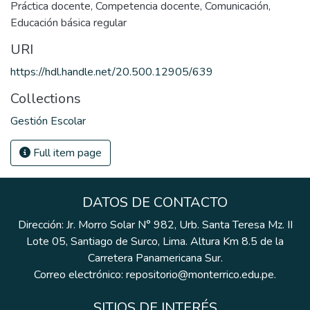
Práctica docente
,
Competencia docente
,
Comunicación
,
Educación básica regular
URI
https://hdl.handle.net/20.500.12905/639
Collections
Gestión Escolar
Full item page
DATOS DE CONTACTO
Dirección: Jr. Morro Solar N° 982, Urb. Santa Teresa Mz. II
Lote 05, Santiago de Surco, Lima. Altura Km 8.5 de la
Carretera Panamericana Sur.
Correo electrónico: repositorio@monterrico.edu.pe.
SITIOS DE INTERÉS