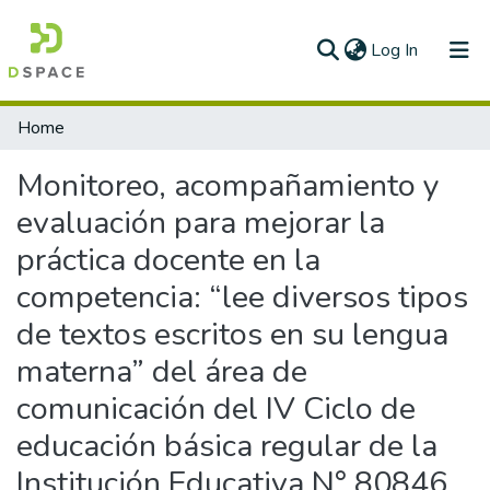
(current)
Log In
Communities & Collections
Home
All of DSpace
Monitoreo, acompañamiento y
Statistics
evaluación para mejorar la
práctica docente en la
competencia: “lee diversos tipos
de textos escritos en su lengua
materna” del área de
comunicación del IV Ciclo de
educación básica regular de la
Institución Educativa N° 80846