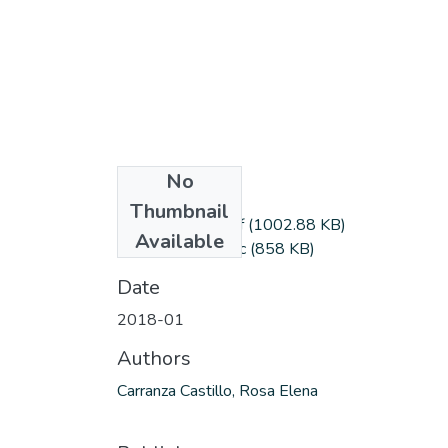
No
Files
Thumbnail
carranzac_rosa.pdf
(1002.88 KB)
Available
carranzac_rosa.doc
(858 KB)
Date
2018-01
Authors
Carranza Castillo, Rosa Elena