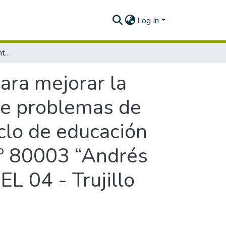
Log In
Monitoreo, acompañamiento y evaluación para mejorar la práctica docente en la competencia resuelve problemas de cantidad en el área de matemática del III Ciclo de educación básica regular de la Institución Educativa Nº 80003 “Andrés Avelino Cáceres” del Distrito de Trujillo, UGEL 04 - Trujillo Sur Este – La Libertad
ara mejorar la
ve problemas de
iclo de educación
 Nº 80003 “Andrés
EL 04 - Trujillo