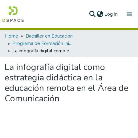
(current)
Log In
Communities & Collections
Home
Bachiller en Educación
Programa de Formación Inicial docente
All of DSpace
La infografía digital como estrategia didáctica en la educación remota en el Área de Comunicación
Statistics
La infografía digital como
estrategia didáctica en la
educación remota en el Área de
Comunicación