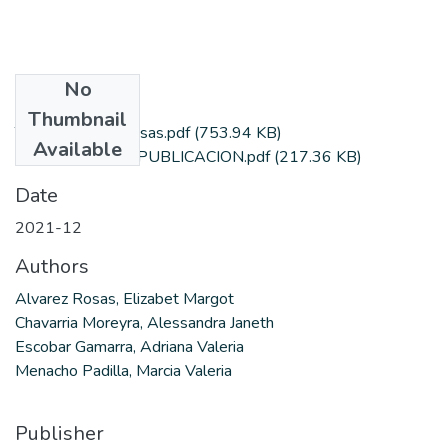
No
Files
Thumbnail
Tesina Alvarez Rosas.pdf
(753.94 KB)
Available
AUTORIZACION PUBLICACION.pdf
(217.36 KB)
Date
2021-12
Authors
Alvarez Rosas, Elizabet Margot
Chavarria Moreyra, Alessandra Janeth
Escobar Gamarra, Adriana Valeria
Menacho Padilla, Marcia Valeria
Publisher