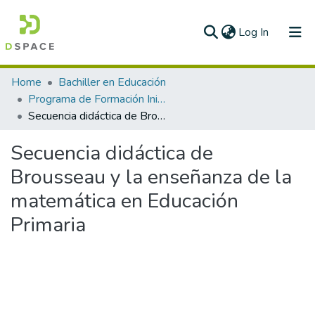
(current)
Log In
Communities & Collections
Home
Bachiller en Educación
Programa de Formación Inicial docente
All of DSpace
Secuencia didáctica de Brousseau y la enseñanza de la matemática en Educación Primaria
Statistics
Secuencia didáctica de
Brousseau y la enseñanza de la
matemática en Educación
Primaria