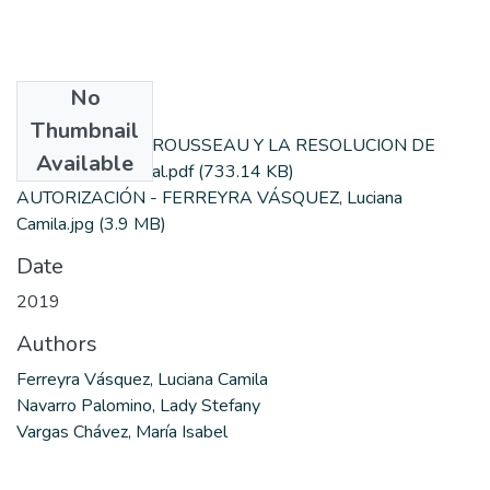
No
Files
Thumbnail
MONOGRAFIA BROUSSEAU Y LA RESOLUCION DE
Available
PROBLEMAS Final.pdf
(733.14 KB)
AUTORIZACIÓN - FERREYRA VÁSQUEZ, Luciana
Camila.jpg
(3.9 MB)
Date
2019
Authors
Ferreyra Vásquez, Luciana Camila
Navarro Palomino, Lady Stefany
Vargas Chávez, María Isabel