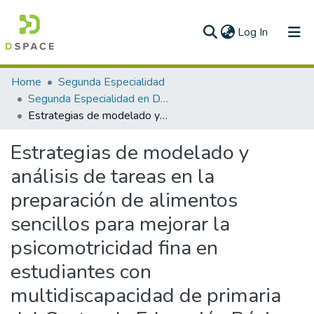
(current)
Log In
Communities & Collections
Home
Segunda Especialidad
Segunda Especialidad en Diversidad e Inclusión educativa de estudiantes con discapacidad
All of DSpace
Estrategias de modelado y análisis de tareas en la preparación de alimentos sencillos para mejorar la psicomotricidad fina en estudiantes con multidiscapacidad de primaria del Centro de Educación Básica Especial “Nuestra Señora de la Paz” - UGEL Piura - Región Piura
Statistics
Estrategias de modelado y
análisis de tareas en la
preparación de alimentos
sencillos para mejorar la
psicomotricidad fina en
estudiantes con
multidiscapacidad de primaria