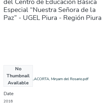
del Centro de Educación Básica
Especial “Nuestra Señora de la
Paz” - UGEL Piura - Región Piura
No
Files
Thumbnail
VALDIVIEZO VILLACORTA, Miryam del Rosario.pdf
Available
(800.23 KB)
Date
2018