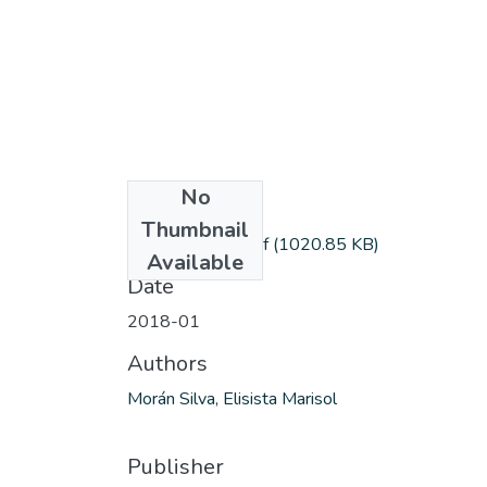
No
Files
Thumbnail
MoraS_Elisista.pdf
(1020.85 KB)
Available
Date
2018-01
Authors
Morán Silva, Elisista Marisol
Publisher