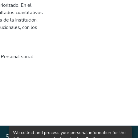
iorizado. En el
ltados cuantitativos
 de la Institución,
tucionales, con los
,
Personal social
We collect and process your personal information for the
SITIOS DE INTERÉS