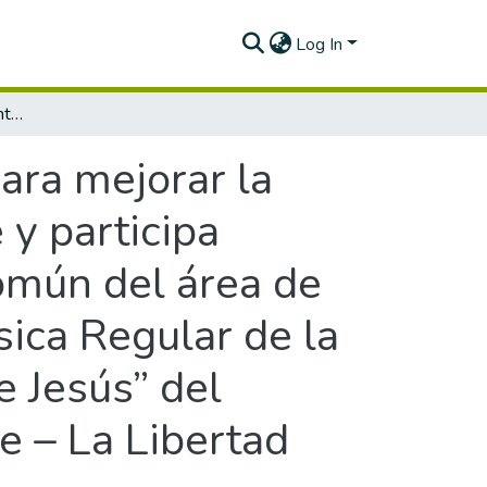
Log In
Monitoreo, acompañamiento y evaluación para mejorar la práctica docente en la competencia convive y participa democráticamente en búsqueda del bien común del área de personal social del II Ciclo de Educación Básica Regular de la Institución Educativa N° 1618 “Estrellitas de Jesús” del Distrito de Trujillo - Ugel 04 Trujillo Sur Este – La Libertad
ara mejorar la
 y participa
omún del área de
sica Regular de la
e Jesús” del
te – La Libertad