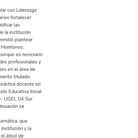
lar con Liderazgo
eron fortalecer
ificar las
 la institución
rmitió plantear
e Monitoreo,
 porque es necesario
des profesionales y
tes en el área de
mento titulado:
práctica docente en
ión Educativa Inicial
lo – UGEL 04 Sur
tinuación se
blemática, que
Institución y la
 el árbol de