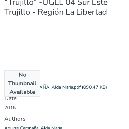
“Trujillo” -UGEL 04 Sur Este
Trujillo - Región La Libertad
No
Files
Thumbnail
AGUIRRE CAMPAÑA, Alda María.pdf
(890.47 KB)
Available
Date
2018
Authors
Aguirre Campaña, Alda María