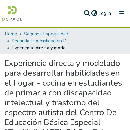
(current)
Log In
Communities & Collections
Home
Segunda Especialidad
Segunda Especialidad en Diversidad e Inclusión educativa de estudiantes con discapacidad
All of DSpace
Experiencia directa y modelado para desarrollar habilidades en el hogar - cocina en estudiantes de primaria con discapacidad intelectual y trastorno del espectro autista del Centro De Educación Básica Especial “Trujillo” -UGEL 04 Sur Este Trujillo - Región La Libertad
Statistics
Experiencia directa y modelado
para desarrollar habilidades en
el hogar - cocina en estudiantes
de primaria con discapacidad
intelectual y trastorno del
espectro autista del Centro De
Educación Básica Especial