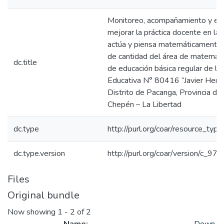
Monitoreo, acompañamiento y eva
mejorar la práctica docente en la
actúa y piensa matemáticamente 
de cantidad del área de matemátic
dc.title
de educación básica regular de la 
Educativa N° 80416 “Javier Hera
Distrito de Pacanga, Provincia d
Chepén – La Libertad
dc.type
http://purl.org/coar/resource_typ
dc.type.version
http://purl.org/coar/version/c_
Files
Original bundle
Now showing
1 - 2 of 2