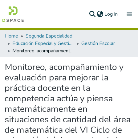
(current)
Log In
Communities & Collections
Home
Segunda Especialidad
Educación Especial y Gestión Escolar
Gestión Escolar
All of DSpace
Monitoreo, acompañamiento y evaluación para mejorar la práctica docente en la competencia actúa y piensa matemáticamente en situaciones de cantidad del área de matemática del VI Ciclo de educación básica regular de la Institución Educativa N° 80416 “Javier Heraud Perez” del Distrito de Pacanga, Provincia de Chepén, UGEL Chepén – La Libertad
Statistics
Monitoreo, acompañamiento y
evaluación para mejorar la
práctica docente en la
competencia actúa y piensa
matemáticamente en
situaciones de cantidad del área
de matemática del VI Ciclo de