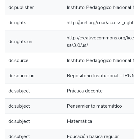
dc.publisher
Instituto Pedagógico Nacional Mo
dc.rights
http://purl.org/coar/access_right/
http://creativecommons.org/licen
dc.rights.uri
sa/3.0/us/
dc.source
Instituto Pedagógico Nacional Mo
dc.source.uri
Repositorio Institucional - IPNM
dc.subject
Práctica docente
dc.subject
Pensamiento matemático
dc.subject
Matemática
dc.subject
Educación básica regular