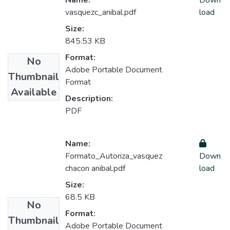
Name:
Down
vasquezc_anibal.pdf
load
Size:
845.53 KB
Format:
No
Adobe Portable Document
Thumbnail
Format
Available
Description:
PDF
Name:
Formato_Autoriza_vasquez
Down
chacon anibal.pdf
load
Size:
68.5 KB
No
Format:
Thumbnail
Adobe Portable Document