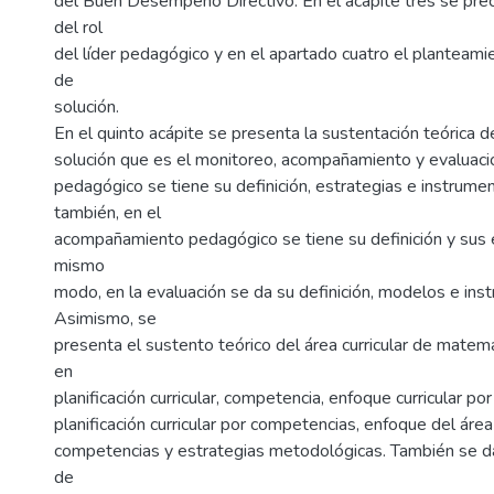
del Buen Desempeño Directivo. En el acápite tres se preci
del rol
del líder pedagógico y en el apartado cuatro el planteamie
de
solución.
En el quinto acápite se presenta la sustentación teórica de
solución que es el monitoreo, acompañamiento y evaluaci
pedagógico se tiene su definición, estrategias e instrume
también, en el
acompañamiento pedagógico se tiene su definición y sus 
mismo
modo, en la evaluación se da su definición, modelos e ins
Asimismo, se
presenta el sustento teórico del área curricular de matemá
en
planificación curricular, competencia, enfoque curricular p
planificación curricular por competencias, enfoque del ár
competencias y estrategias metodológicas. También se da
de