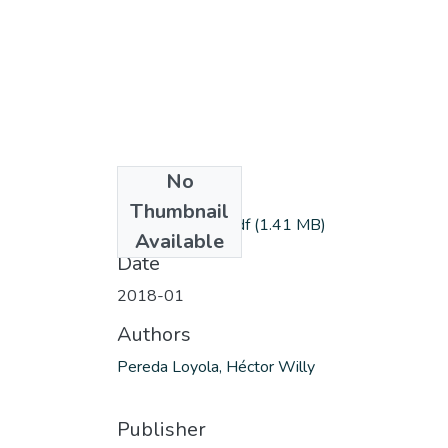
No
Files
Thumbnail
Pereda_Hector.pdf
(1.41 MB)
Available
Date
2018-01
Authors
Pereda Loyola, Héctor Willy
Publisher