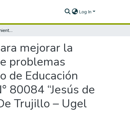
Log In
Monitoreo, acompañamiento y evaluación para mejorar la práctica docente en la competencia resuelve problemas cantidad del área de matemática del VI Ciclo de Educación Básica Regular de la Institución Educativa N° 80084 “Jesús de Nazareth” del Distrito de Poroto, Provincia De Trujillo – Ugel 01 El Porvenir – La Libertad
ara mejorar la
ve problemas
lo de Educación
 N° 80084 “Jesús de
De Trujillo – Ugel