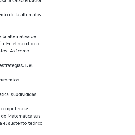
sa la caracterización
nto de la alternativa
 la alternativa de
ón. En el monitoreo
ntos. Así como
estrategias. Del
trumentos.
tica, subdivididas
or competencias,
ea de Matemática sus
 el sustento teórico