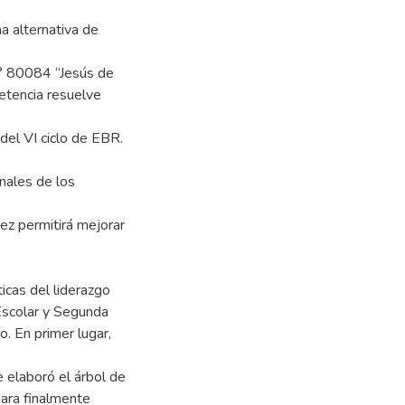
a alternativa de
 N° 80084 “Jesús de
petencia resuelve
del VI ciclo de EBR.
nales de los
vez permitirá mejorar
ticas del liderazgo
Escolar y Segunda
. En primer lugar,
e elaboró el árbol de
para finalmente