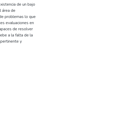
existencia de un bajo
l área de
de problemas lo que
tes evaluaciones en
capaces de resolver
be a la falta de la
pertinente y