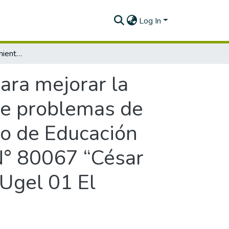
Log In
Monitoreo, acompañamiento y evaluación para mejorar la práctica docente en la competencia resuelve problemas de cantidad del área de matemática del VI Ciclo de Educación Básica Regular de la Institución Educativa N° 80067 “César Armestar Valverde” del Distrito de Simbal-Ugel 01 El Porvenir – La Libertad
ara mejorar la
ve problemas de
lo de Educación
 N° 80067 “César
-Ugel 01 El