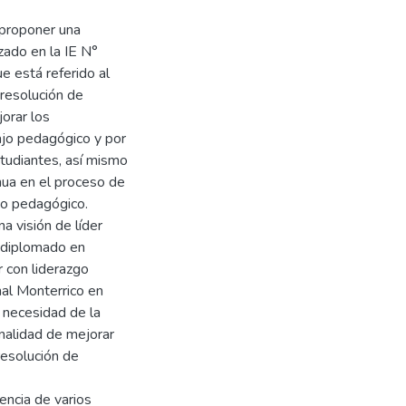
 proponer una
zado en la IE N°
 está referido al
 resolución de
orar los
ajo pedagógico y por
studiantes, así mismo
nua en el proceso de
go pedagógico.
a visión de líder
 diplomado en
 con liderazgo
al Monterrico en
 necesidad de la
inalidad de mejorar
resolución de
encia de varios