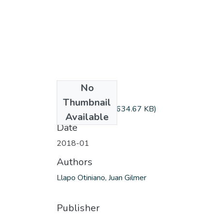
No
Files
Thumbnail
LlapoO_Juan.pdf
(634.67 KB)
Available
Date
2018-01
Authors
Llapo Otiniano, Juan Gilmer
Publisher