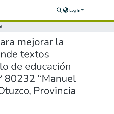
Log In
Monitoreo, acompañamiento y evaluación para mejorar la práctica docente en la competencia comprende textos escritos del área de comunicación del V Ciclo de educación básica regular de la Institución Educativa Nº 80232 “Manuel Apolonio Moreno Figueroa” del Distrito de Otuzco, Provincia de Otuzco - UGEL Otuzco - La Libertad
ara mejorar la
ende textos
clo de educación
 Nº 80232 “Manuel
Otuzco, Provincia