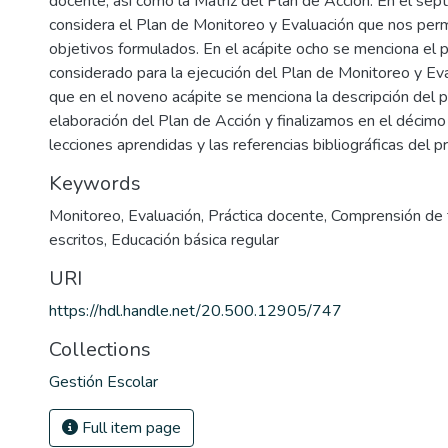
docente; así como la Matriz del Plan de Acción. En el sép
considera el Plan de Monitoreo y Evaluación que nos permi
objetivos formulados. En el acápite ocho se menciona el
considerado para la ejecución del Plan de Monitoreo y Eva
que en el noveno acápite se menciona la descripción del 
elaboración del Plan de Acción y finalizamos en el décimo
lecciones aprendidas y las referencias bibliográficas del p
Keywords
Monitoreo
,
Evaluación
,
Práctica docente
,
Comprensión de 
escritos
,
Educación básica regular
URI
https://hdl.handle.net/20.500.12905/747
Collections
Gestión Escolar
Full item page