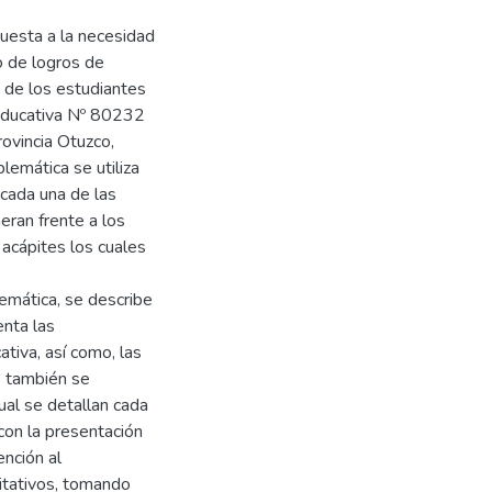
uesta a la necesidad
io de logros de
 de los estudiantes
 Educativa Nº 80232
ovincia Otuzco,
lemática se utiliza
 cada una de las
eran frente a los
acápites los cuales
lemática, se describe
enta las
ativa, así como, las
e también se
ual se detallan cada
 con la presentación
nción al
litativos, tomando