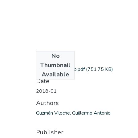
No
Files
Thumbnail
guzmánv_guillermo.pdf
(751.75 KB)
Available
Date
2018-01
Authors
Guzmán Viloche, Guillermo Antonio
Publisher