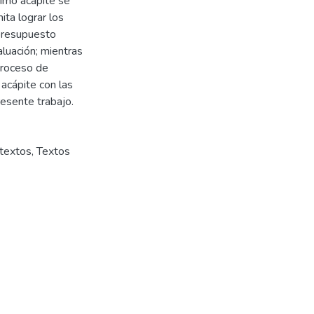
timo acápite se
ta lograr los
 presupuesto
luación; mientras
proceso de
 acápite con las
resente trabajo.
textos
,
Textos