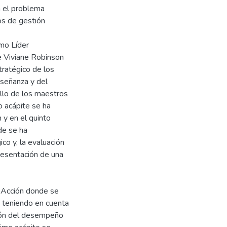
n el problema
os de gestión
omo Líder
e Viviane Robinson
tratégico de los
nseñanza y del
ollo de los maestros
o acápite se ha
 y en el quinto
de se ha
o y, la evaluación
resentación de una
e Acción donde se
, teniendo en cuenta
ión del desempeño