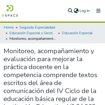
(current)
Log In
Communities & Collections
Home
Segunda Especialidad
Educación Especial y Gestión Escolar
Educación Especial
All of DSpace
Monitoreo, acompañamiento y evaluación para mejorar la práctica docente en la competencia comprende textos escritos del área de comunicación del IV Ciclo de la educación básica regular de la Institución Educativa N° 81663 del Distrito de Agallpampa, Provincia de Otuzco, UGEL Otuzco – La Libertad
Statistics
Monitoreo, acompañamiento y
evaluación para mejorar la
práctica docente en la
competencia comprende textos
escritos del área de
comunicación del IV Ciclo de la
educación básica regular de la