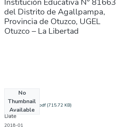
Institución Educativa N° 81663
del Distrito de Agallpampa,
Provincia de Otuzco, UGEL
Otuzco – La Libertad
No
Files
Thumbnail
condeq_alfonsina.pdf
(715.72 KB)
Available
Date
2018-01