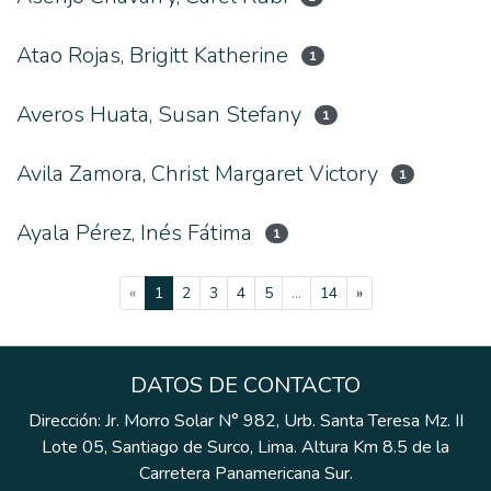
Atao Rojas, Brigitt Katherine
1
Averos Huata, Susan Stefany
1
Avila Zamora, Christ Margaret Victory
1
Ayala Pérez, Inés Fátima
1
(current)
«
1
2
3
4
5
...
14
»
DATOS DE CONTACTO
Dirección: Jr. Morro Solar N° 982, Urb. Santa Teresa Mz. II
Lote 05, Santiago de Surco, Lima. Altura Km 8.5 de la
Carretera Panamericana Sur.