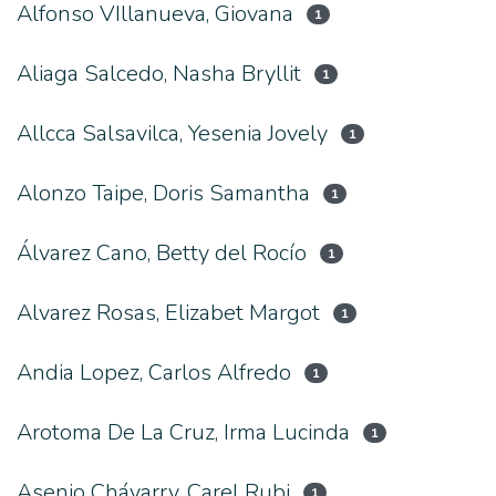
Alfonso VIllanueva, Giovana
1
Aliaga Salcedo, Nasha Bryllit
1
Allcca Salsavilca, Yesenia Jovely
1
Alonzo Taipe, Doris Samantha
1
Álvarez Cano, Betty del Rocío
1
Alvarez Rosas, Elizabet Margot
1
Andia Lopez, Carlos Alfredo
1
Arotoma De La Cruz, Irma Lucinda
1
Asenjo Chávarry, Carel Rubi
1