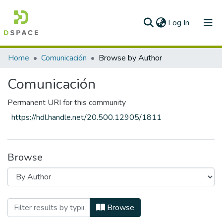
(current)
Log In
Communities & Collections
Home
Comunicación
Browse by Author
All of DSpace
Comunicación
Permanent URI for this community
https://hdl.handle.net/20.500.12905/1811
Browse
Browsing Comunicación by Author
Browse