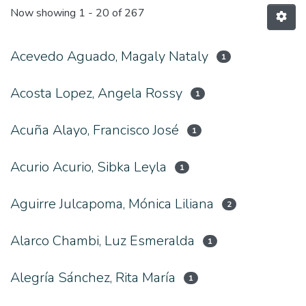
Now showing
1 - 20 of 267
Acevedo Aguado, Magaly Nataly
1
Acosta Lopez, Angela Rossy
1
Acuña Alayo, Francisco José
1
Acurio Acurio, Sibka Leyla
1
Aguirre Julcapoma, Mónica Liliana
2
Alarco Chambi, Luz Esmeralda
1
Alegría Sánchez, Rita María
1