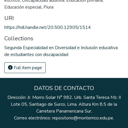
escritos
,
Discapacidad auditiva
,
Educación primaria
,
Educación especial
,
Piura
URI
https://hdl.handle.net/20.500.12905/1514
Collections
Segunda Especialidad en Diversidad e Inclusión educativa
de estudiantes con discapacidad
Full item page
DATOS DE CONTACTO
Dirección: Jr. Morro Solar N° 982, Urb. Santa Teresa Mz. II
Lote 05, Santiago de Surco, Lima. Altura Km 8.5 de la
Carretera Panamericana Sur.
Correo electrónico: repositorio@monterrico.edu.pe.