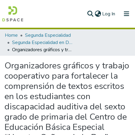
(current)
Log In
Communities & Collections
Home
Segunda Especialidad
Segunda Especialidad en Diversidad e Inclusión educativa de estudiantes con discapacidad
All of DSpace
Organizadores gráficos y trabajo cooperativo para fortalecer la comprensión de textos escritos en los estudiantes con discapacidad auditiva del sexto grado de primaria del Centro de Educación Básica Especial “Nuestra Señora de la Paz” - UGEL Piura - Región Piura
Statistics
Organizadores gráficos y trabajo
cooperativo para fortalecer la
comprensión de textos escritos
en los estudiantes con
discapacidad auditiva del sexto
grado de primaria del Centro de
Educación Básica Especial