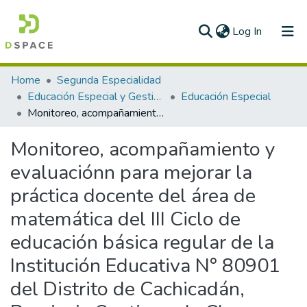
(current)
Log In
Communities & Collections
Home
Segunda Especialidad
Educación Especial y Gestión Escolar
Educación Especial
All of DSpace
Monitoreo, acompañamiento y evaluaciónn para mejorar la práctica docente del área de matemática del III Ciclo de educación básica regular de la Institución Educativa N° 80901 del Distrito de Cachicadán, Provincia Santiago de Chuco - UGEL Santiago de Chuco - La Libertad
Statistics
Monitoreo, acompañamiento y
evaluaciónn para mejorar la
práctica docente del área de
matemática del III Ciclo de
educación básica regular de la
Institución Educativa N° 80901
del Distrito de Cachicadán,