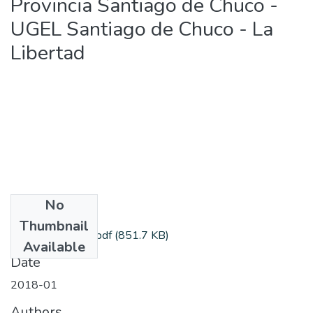
Provincia Santiago de Chuco -
UGEL Santiago de Chuco - La
Libertad
No
Files
Thumbnail
salvatierraq_jose.pdf
(851.7 KB)
Available
Date
2018-01
Authors