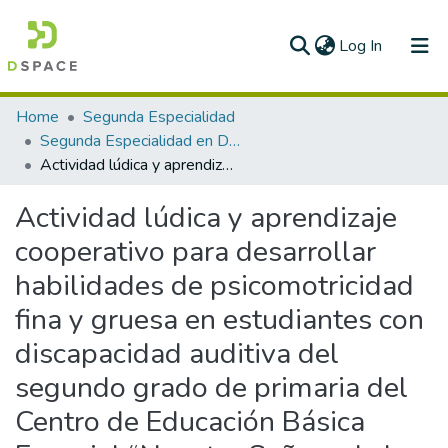
(current)
Log In
Communities & Collections
Home
Segunda Especialidad
Segunda Especialidad en Diversidad e Inclusión educativa de estudiantes con discapacidad
All of DSpace
Actividad lúdica y aprendizaje cooperativo para desarrollar habilidades de psicomotricidad fina y gruesa en estudiantes con discapacidad auditiva del segundo grado de primaria del Centro de Educación Básica Especial “Nuestra Señora de la Paz” - UGEL Piura - Región Piura
Statistics
Actividad lúdica y aprendizaje
cooperativo para desarrollar
habilidades de psicomotricidad
fina y gruesa en estudiantes con
discapacidad auditiva del
segundo grado de primaria del
Centro de Educación Básica