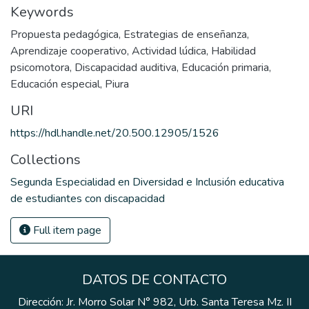
Keywords
Propuesta pedagógica
,
Estrategias de enseñanza
,
Aprendizaje cooperativo
,
Actividad lúdica
,
Habilidad
psicomotora
,
Discapacidad auditiva
,
Educación primaria
,
Educación especial
,
Piura
URI
https://hdl.handle.net/20.500.12905/1526
Collections
Segunda Especialidad en Diversidad e Inclusión educativa
de estudiantes con discapacidad
Full item page
DATOS DE CONTACTO
Dirección: Jr. Morro Solar N° 982, Urb. Santa Teresa Mz. II