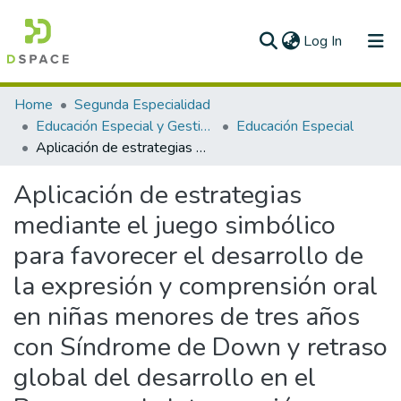
(current)
Log In
Communities & Collections
Home
Segunda Especialidad
Educación Especial y Gestión Escolar
Educación Especial
All of DSpace
Aplicación de estrategias mediante el juego simbólico para favorecer el desarrollo de la expresión y comprensión oral en niñas menores de tres años con Síndrome de Down y retraso global del desarrollo en el Programa de Intervención Temprana “Savia Perú” Perteneciente al Distrito de la Brea, Ugel Talara, Región Piura
Statistics
Aplicación de estrategias
mediante el juego simbólico
para favorecer el desarrollo de
la expresión y comprensión oral
en niñas menores de tres años
con Síndrome de Down y retraso
global del desarrollo en el