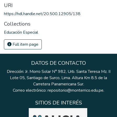
URI
https://hdl.handle.net/20.500.12905/138
Collections
Educación Especial
Full item page
DATOS DE CONTACTO
Dirección: Jr. Morro Solar N° 982, Urb. Santa Teresa Mz. II
Lote 05, Santiago de Surco, Lima. Altura Km 8.5 de la
Carretera Panamericana Sur.
Correo electrónico: repositorio@monterrico.edu.pe.
SITIOS DE INTERÉS