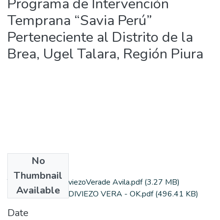
Programa de Intervención
Temprana “Savia Perú”
Perteneciente al Distrito de la
Brea, Ugel Talara, Región Piura
No
Files
Thumbnail
Tesis_YulissaValdiviezoVerade Avila.pdf
(3.27 MB)
Available
AUTPUBTA-VALDIVIEZO VERA - OK.pdf
(496.41 KB)
Date