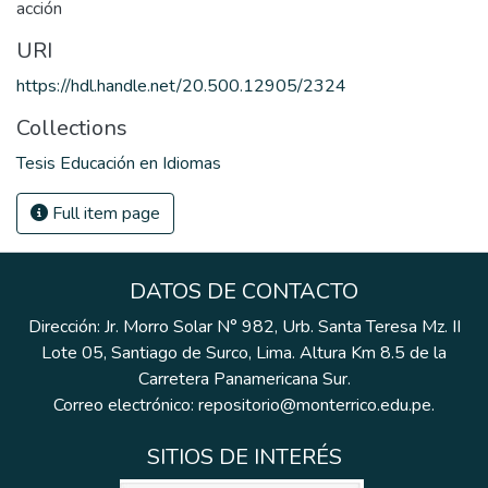
acción
URI
https://hdl.handle.net/20.500.12905/2324
Collections
Tesis Educación en Idiomas
Full item page
DATOS DE CONTACTO
Dirección: Jr. Morro Solar N° 982, Urb. Santa Teresa Mz. II
Lote 05, Santiago de Surco, Lima. Altura Km 8.5 de la
Carretera Panamericana Sur.
Correo electrónico: repositorio@monterrico.edu.pe.
SITIOS DE INTERÉS