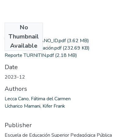
No
Files
Thumbnail
TESIS_LECCA CANO_ID.pdf
(3.62 MB)
Available
Autorización pubicación.pdf
(232.69 KB)
Reporte TURNITIN.pdf
(2.18 MB)
Date
2023-12
Authors
Lecca Cano, Fátima del Carmen
Ucharico Mamani, Kifer Frank
Publisher
Escuela de Educación Superior Pedagógica Pública