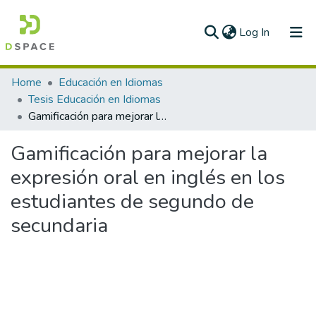
(current)
Log In
Communities & Collections
Home
Educación en Idiomas
Tesis Educación en Idiomas
All of DSpace
Gamificación para mejorar la expresión oral en inglés en los estudiantes de segundo de secundaria
Statistics
Gamificación para mejorar la
expresión oral en inglés en los
estudiantes de segundo de
secundaria