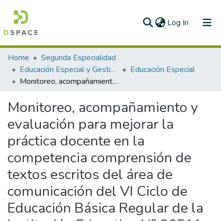
(current)
Log In
Communities & Collections
Home
Segunda Especialidad
Educación Especial y Gestión Escolar
Educación Especial
All of DSpace
Monitoreo, acompañamiento y evaluación para mejorar la práctica docente en la competencia comprensión de textos escritos del área de comunicación del VI Ciclo de Educación Básica Regular de la Institución Educativa N° 80511 del Distrito de Pataz, Provincia de Pataz- Ugel Pataz – La Libertad
Statistics
Monitoreo, acompañamiento y
evaluación para mejorar la
práctica docente en la
competencia comprensión de
textos escritos del área de
comunicación del VI Ciclo de
Educación Básica Regular de la