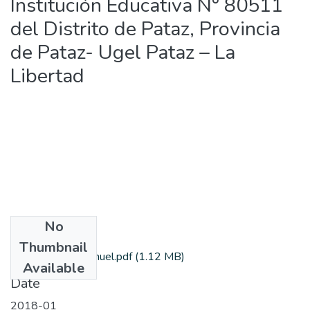
Institución Educativa N° 80511
del Distrito de Pataz, Provincia
de Pataz- Ugel Pataz – La
Libertad
No
Files
Thumbnail
DelCastilloM_Manuel.pdf
(1.12 MB)
Available
Date
2018-01