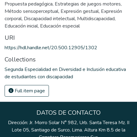
Propuesta pedagógica
,
Estrategias de juegos motores
,
Método sensoperceptual
,
Expresión gestual
,
Expresión
corporal
,
Discapacidad intelectual
,
Multidiscapacidad
,
Educación inicial
,
Educación especial
URI
https://hdl.handle.net/20.500.12905/1302
Collections
Segunda Especialidad en Diversidad e Inclusión educativa
de estudiantes con discapacidad
Full item page
DATOS DE CONTACTO
Dirección: Jr. Morro Solar N° 982, Urb. Santa Teresa Mz. II
Lote 05, Santiago de Surco, Lima. Altura Km 8.5 de la