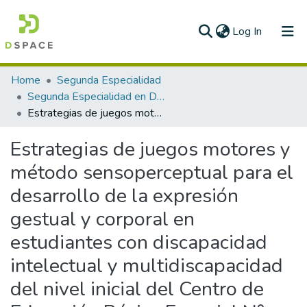
(current)
Log In
Communities & Collections
Home
Segunda Especialidad
Segunda Especialidad en Diversidad e Inclusión educativa de estudiantes con discapacidad
All of DSpace
Estrategias de juegos motores y método sensoperceptual para el desarrollo de la expresión gestual y corporal en estudiantes con discapacidad intelectual y multidiscapacidad del nivel inicial del Centro de Educación Básica Especial N° 005 “Nuestro Señor Cautivo” del distrito de Corrales – Región Tumbes
Statistics
Estrategias de juegos motores y
método sensoperceptual para el
desarrollo de la expresión
gestual y corporal en
estudiantes con discapacidad
intelectual y multidiscapacidad
del nivel inicial del Centro de