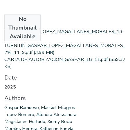
No
Files
Thumbnail
TESIS_GASPAR_LOPEZ_MAGALLANES_MORALES_13-
Available
10.pdf
(5.3 MB)
TURNITIN_GASPAR_LOPEZ_MAGALLANES_MORALES_
2%_11_9.pdf
(3.99 MB)
CARTA DE AUTORIZACIÓN_GASPAR_18_11.pdf
(559.37
KB)
Date
2025
Authors
Gaspar Barnuevo, Massiel Milagros
Lopez Romero, Alondra Alessandra
Magallanes Hurtado, Xiomy Rocio
Morales Herrera, Katherine Sheyla