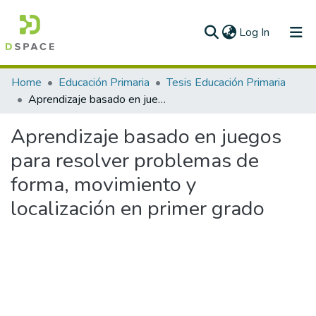
(current)
Log In
Communities & Collections
Home
Educación Primaria
Tesis Educación Primaria
Aprendizaje basado en juegos para resolver problemas de forma, movimiento y localización en primer grado
All of DSpace
Aprendizaje basado en juegos
Statistics
para resolver problemas de
forma, movimiento y
localización en primer grado