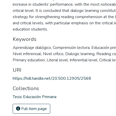
increase in students’ performance, with the most noticeab
critical level. It is concluded that dialogic learning constitu
strategy for strengthening reading comprehension at the lite
and critical levels, with particular emphasis on the critical
education students.
Keywords
Aprendizaje dialógico
,
Comprensión lectora
,
Educación pri
Nivel inferencial
,
Nivel crítico
,
Dialogic learning
,
Reading c
Primary education
,
Literal level
,
Inferential level
,
Critical l
URI
https://hdl.handle.net/20.500.12905/2568
Collections
Tesis Educación Primaria
Full item page