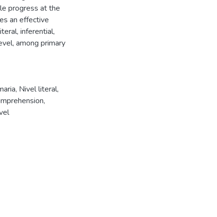
le progress at the
tes an effective
ral, inferential,
 level, among primary
maria
,
Nivel literal
,
omprehension
,
evel