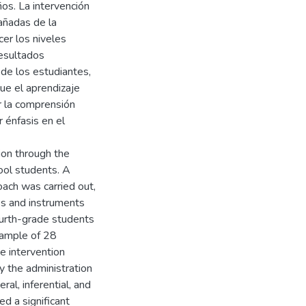
os. La intervención
añadas de la
cer los niveles
 resultados
 de los estudiantes,
que el aprendizaje
r la comprensión
r énfasis en el
ion through the
hool students. A
ach was carried out,
es and instruments
ourth-grade students
 sample of 28
 intervention
y the administration
ral, inferential, and
ed a significant