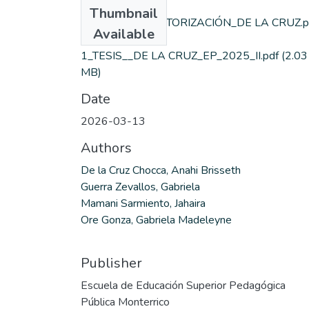
Files
Thumbnail
2_CARTA DE AUTORIZACIÓN_DE LA CRUZ.p
Available
(564.47 KB)
1_TESIS__DE LA CRUZ_EP_2025_II.pdf
(2.03
MB)
Date
2026-03-13
Authors
De la Cruz Chocca, Anahi Brisseth
Guerra Zevallos, Gabriela
Mamani Sarmiento, Jahaira
Ore Gonza, Gabriela Madeleyne
Publisher
Escuela de Educación Superior Pedagógica
Pública Monterrico