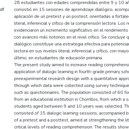
28 estudiantes con edades comprendidas entre 9 y 10 añ
df
consistió en 15 sesiones de aprendizaje dialógico, acomp
aplicación de un pretest y un postest, orientadas a fortale
literal, inferencial y crítico de la comprensión lectora. Los
evidenciaron un incremento significativo en el rendimiento
con avances más notorios en el nivel crítico. Se concluye 
dialógico constituye una estrategia efectiva para potencia
lectora en sus niveles literal, inferencial y crítico, con mayo
último, en estudiantes de educación primaria.
The present study aimed to increase reading comprehens
application of dialogic learning in fourth-grade primary sc
preexperimental research design with a quantitative appro
through which data were collected using survey techniqu
such as questionnaires. The population consisted of 60 f
from an educational institution in Chorrillos, from which a
students aged between 9 and 10 years was selected. The
consisted of 15 dialogic learning sessions, accompanied b
of a pretest and a posttest, aimed at strengthening the lite
critical levels of reading comprehension. The results show