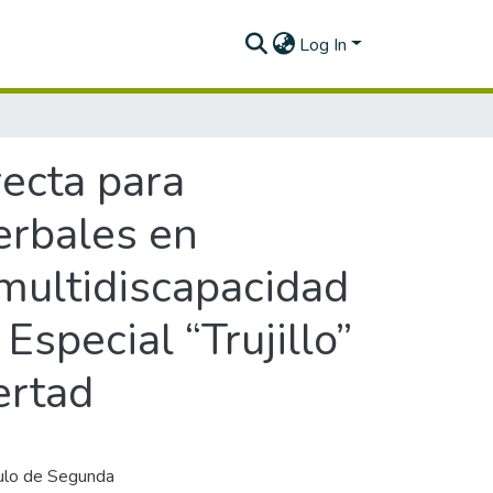
Log In
recta para
erbales en
 multidiscapacidad
Especial “Trujillo”
ertad
ítulo de Segunda