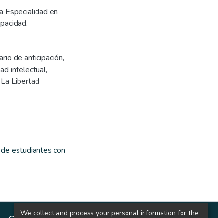
a Especialidad en
apacidad.
rio de anticipación
,
ad intelectual
,
,
La Libertad
 de estudiantes con
We collect and process your personal information for the