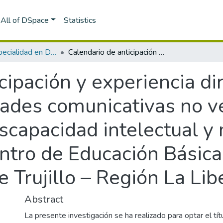
All of DSpace
Statistics
Segunda Especialidad en Diversidad e Inclusión educativa de estudiantes con discapacidad
Calendario de anticipación y experiencia directa para desarrollar habilidades comunicativas no verbales en estudiantes con discapacidad intelectual y multidiscapacidad de primaria del Centro de Educación Básica Especial “Trujillo” - UGEL 04 Sur Este Trujillo – Región La Libertad
cipación y experiencia di
idades comunicativas no v
scapacidad intelectual y
ntro de Educación Básica 
 Trujillo – Región La Lib
Abstract
La presente investigación se ha realizado para optar el t