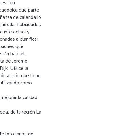
tes con
edagógica que parte
eñanza de calendario
sarrollar habilidades
 intelectual y
onadas a planificar
esiones que
stán bajo el
ecta de Jerome
jk. Utilicé la
ión acción que tiene
 utilizando como
 mejorar la calidad
cial de la región La
te los diarios de