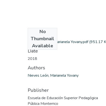
No
Files
Thumbnail
NIEVES LEÓN, Marianela Yovany.pdf
(951.17 
Available
Date
2018
Authors
Nieves León, Marianela Yovany
Publisher
Escuela de Educación Superior Pedagógica
Pública Monterrico