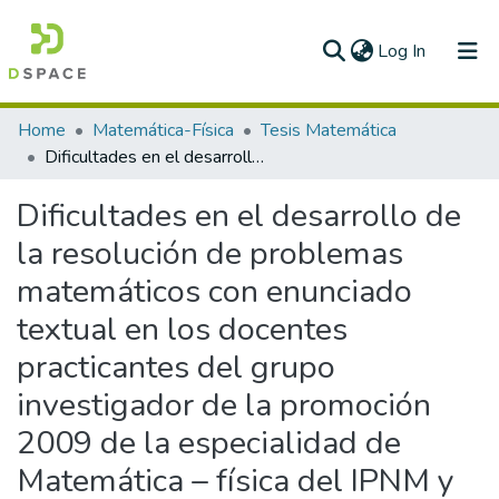
(current)
Log In
Communities & Collections
Home
Matemática-Física
Tesis Matemática
Dificultades en el desarrollo de la resolución de problemas matemáticos con enunciado textual en los docentes practicantes del grupo investigador de la promoción 2009 de la especialidad de Matemática – física del IPNM y la aplicación de acciones para la superación de éstas
All of DSpace
Dificultades en el desarrollo de
Statistics
la resolución de problemas
matemáticos con enunciado
textual en los docentes
practicantes del grupo
investigador de la promoción
2009 de la especialidad de
Matemática – física del IPNM y