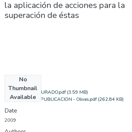
la aplicación de acciones para la
superación de éstas
No
Files
Thumbnail
TESIS - OLIVAS JURADO.pdf
(3.59 MB)
Available
AUTORIZACION PUBLICACION - Olivas.pdf
(262.84 KB)
Date
2009
Authors