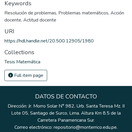
Keywords
Resolución de problemas
,
Problemas matemáticos
,
Acción
docente
,
Actitud docente
URI
https://hdl.handle.net/20.500.12905/1980
Collections
Tesis Matemática
Full item page
DATOS DE CONTACTO
Dirección: Jr. Morro Solar N° 982, Urb. Santa Teresa Mz. II
Lote 05, Santiago de Surco, Lima. Altura Km 8.5 de la
Carretera Panamericana Sur.
Correo electrónico: repositorio@monterrico.edu.pe.