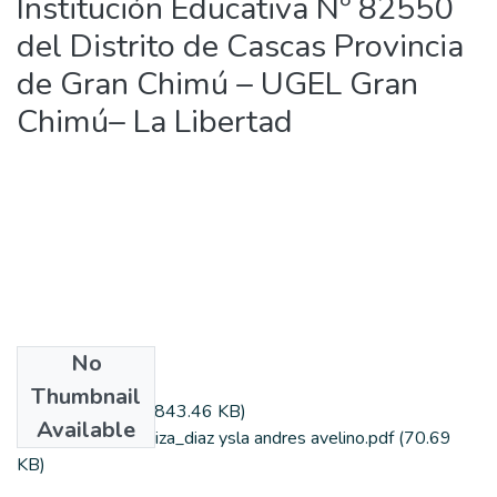
Institución Educativa Nº 82550
del Distrito de Cascas Provincia
de Gran Chimú – UGEL Gran
Chimú– La Libertad
No
Files
Thumbnail
díazy_andrés.pdf
(843.46 KB)
Available
Formato_Autoriza_diaz ysla andres avelino.pdf
(70.69
KB)