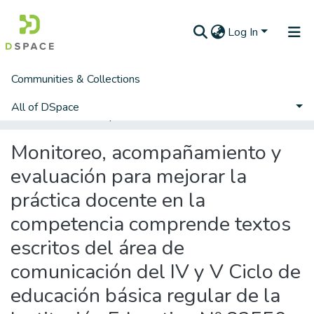
Log In
Communities & Collections
Home
Segunda Especialidad
Educación Especial y Gestión Escolar
Gestión Escolar
All of DSpace
Monitoreo, acompañamiento y evaluación para mejorar la práctica docente en la competencia comprende textos escritos del área de comunicación del IV y V Ciclo de educación básica regular de la Institución Educativa Nº 82550 del Distrito de Cascas Provincia de Gran Chimú – UGEL Gran Chimú– La Libertad
Statistics
Monitoreo, acompañamiento y
evaluación para mejorar la
práctica docente en la
competencia comprende textos
escritos del área de
comunicación del IV y V Ciclo de
educación básica regular de la