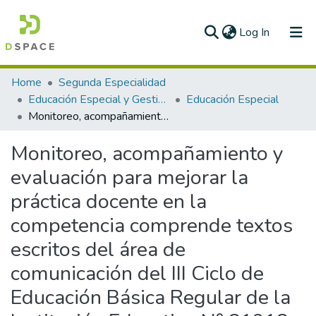
(current)
Log In
Communities & Collections
Home
Segunda Especialidad
Educación Especial y Gestión Escolar
Educación Especial
All of DSpace
Monitoreo, acompañamiento y evaluación para mejorar la práctica docente en la competencia comprende textos escritos del área de comunicación del III Ciclo de Educación Básica Regular de la Institución Educativa N° 81918 del Distrito de Calamarca, Provincia de Julcán – Ugel Julcan La Libertad
Statistics
Monitoreo, acompañamiento y
evaluación para mejorar la
práctica docente en la
competencia comprende textos
escritos del área de
comunicación del III Ciclo de
Educación Básica Regular de la