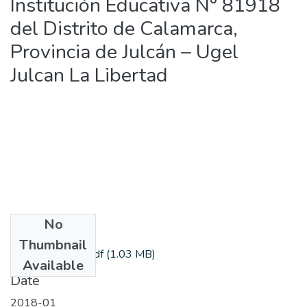
Institución Educativa N° 81918
del Distrito de Calamarca,
Provincia de Julcán – Ugel
Julcan La Libertad
No
Files
Thumbnail
CarbajalP_Edita.pdf
(1.03 MB)
Available
Date
2018-01