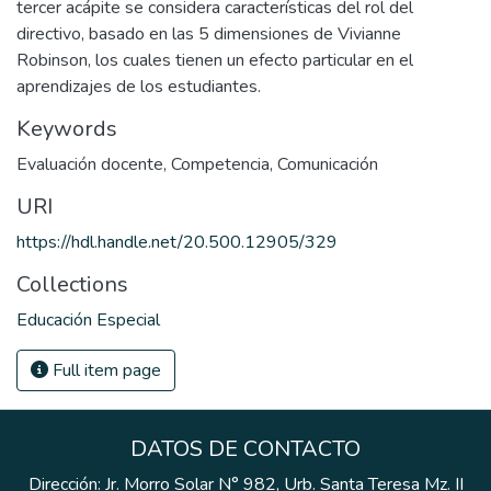
tercer acápite se considera características del rol del
directivo, basado en las 5 dimensiones de Vivianne
Robinson, los cuales tienen un efecto particular en el
aprendizajes de los estudiantes.
Keywords
Evaluación docente
,
Competencia
,
Comunicación
URI
https://hdl.handle.net/20.500.12905/329
Collections
Educación Especial
Full item page
DATOS DE CONTACTO
Dirección: Jr. Morro Solar N° 982, Urb. Santa Teresa Mz. II