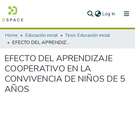
(current)
Log In
Communities & Collections
Home
Educación inicial
Tesis Educación inicial
EFECTO DEL APRENDIZAJE COOPERATIVO EN LA CONVIVENCIA DE NIÑOS DE 5 AÑOS
All of DSpace
EFECTO DEL APRENDIZAJE
Statistics
COOPERATIVO EN LA
CONVIVENCIA DE NIÑOS DE 5
AÑOS