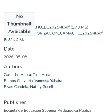
No
Files
Thumbnail
1_TESIS _CAMACHO_EI_2025-II.pdf
(1.73 MB)
Available
2_CARTA DE AUTORIZACIÓN_CAMACHO_2025-II.pdf
(607.38 KB)
Date
2026-05-08
Authors
Camacho Allcca, Talia Alina
Ramos Chavarria, Vanessa Yahaira
Rivas Candela, Nataly Gricell
Publisher
Escuela de Educación Superior Pedagógica Pública