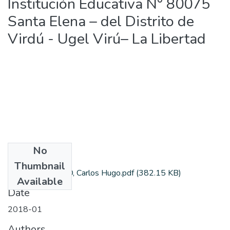
Institución Educativa N° 80075
Santa Elena – del Distrito de
Virdú - Ugel Virú– La Libertad
No
Files
Thumbnail
LARIOS MIÑANO, Carlos Hugo.pdf
(382.15 KB)
Available
Date
2018-01
Authors