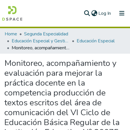
(current)
Log In
Communities & Collections
Home
Segunda Especialidad
Educación Especial y Gestión Escolar
Educación Especial
All of DSpace
Monitoreo, acompañamiento y evaluación para mejorar la práctica docente en la competencia producción de textos escritos del área de comunicación del VI Ciclo de Educación Básica Regular de la Institución Educativa N° 80075 Santa Elena – del Distrito de Virdú - Ugel Virú– La Libertad
Statistics
Monitoreo, acompañamiento y
evaluación para mejorar la
práctica docente en la
competencia producción de
textos escritos del área de
comunicación del VI Ciclo de
Educación Básica Regular de la