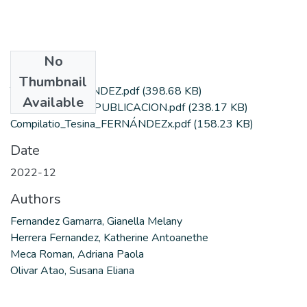
No
Files
Thumbnail
TESINA_FERNANDEZ.pdf
(398.68 KB)
Available
AUTORIZACION PUBLICACION.pdf
(238.17 KB)
Compilatio_Tesina_FERNÁNDEZx.pdf
(158.23 KB)
Date
2022-12
Authors
Fernandez Gamarra, Gianella Melany
Herrera Fernandez, Katherine Antoanethe
Meca Roman, Adriana Paola
Olivar Atao, Susana Eliana