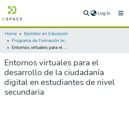
(current)
Log In
Communities & Collections
Home
Bachiller en Educación
Programa de Formación Inicial docente
All of DSpace
Entornos virtuales para el desarrollo de la ciudadanía digital en estudiantes de nivel secundaria
Statistics
Entornos virtuales para el
desarrollo de la ciudadanía
digital en estudiantes de nivel
secundaria