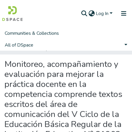
Log In
Communities & Collections
Home
Segunda Especialidad
Educación Especial y Gestión Escolar
Gestión Escolar
All of DSpace
Monitoreo, acompañamiento y evaluación para mejorar la práctica docente en la competencia comprende textos escritos del área de comunicación del V Ciclo de la Educación Básica Regular de la Institución Educativa N° 81903 del Distrito de Chepén, Provincia De Chepén - Ugel Chepén– La Libertad
Statistics
Monitoreo, acompañamiento y
evaluación para mejorar la
práctica docente en la
competencia comprende textos
escritos del área de
comunicación del V Ciclo de la
Educación Básica Regular de la