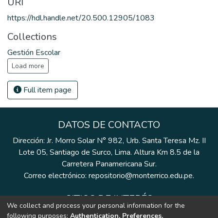
URI
https://hdl.handle.net/20.500.12905/1083
Collections
Gestión Escolar
Load more
Full item page
DATOS DE CONTACTO
Dirección: Jr. Morro Solar N° 982, Urb. Santa Teresa Mz. II
Lote 05, Santiago de Surco, Lima. Altura Km 8.5 de la
Carretera Panamericana Sur.
Correo electrónico: repositorio@monterrico.edu.pe.
SITIOS DE INTERÉS
We collect and process your personal information for the
following purposes:
Authentication, Preferences,