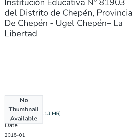
Institución Educativa N° 81903
del Distrito de Chepén, Provincia
De Chepén - Ugel Chepén– La
Libertad
No
Files
Thumbnail
CarloC_Ana.pdf
(1.13 MB)
Available
Date
2018-01