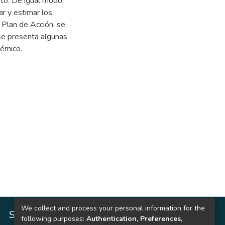
sto. De igual modo,
r y estimar los
 Plan de Acción, se
 se presenta algunas
démico.
We collect and process your personal information for the
SITIOS DE INTERÉS
following purposes:
Authentication, Preferences,