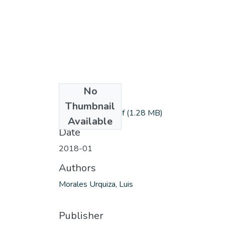
No
Files
Thumbnail
MoralesU_Luis.pdf
(1.28 MB)
Available
Date
2018-01
Authors
Morales Urquiza, Luis
Publisher