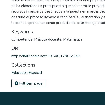
actividades en base a los responsables y el tiempo previ
se ha elaborado un presupuesto que nos permite proyecta
recursos financieros destinados a la puesta en marcha del
describe el proceso llevado a cabo para su elaboración y
lecciones aprendidas como producto de este trabajo aca
Keywords
Competencia
,
Práctica docente
,
Matemática
URI
https://hdl.handle.net/20.500.12905/247
Collections
Educación Especial
Full item page