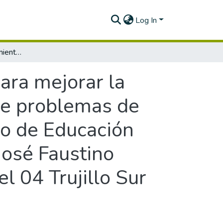
Log In
Monitoreo, acompañamiento y evaluación para mejorar la práctica docente en la competencia resuelve problemas de cantidad del área de matemática del VI Ciclo de Educación Básica Regular de la Institución Educativa “José Faustino Sánchez Carrión” del Distrito de Trujillo, Ugel 04 Trujillo Sur Este – La Libertad
ara mejorar la
ve problemas de
lo de Educación
José Faustino
el 04 Trujillo Sur