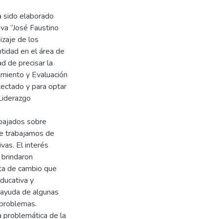
a sido elaborado
iva “José Faustino
izaje de los
tidad en el área de
d de precisar la
amiento y Evaluación
tectado y para optar
Liderazgo
abajados sobre
que trabajamos de
vas. El interés
 brindaron
uta de cambio que
educativa y
 ayuda de algunas
 problemas.
a problemática de la