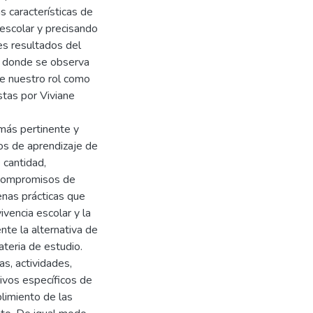
as características de
a escolar y precisando
es resultados del
a, donde se observa
be nuestro rol como
stas por Viviane
más pertinente y
ros de aprendizaje de
 cantidad,
s compromisos de
uenas prácticas que
vencia escolar y la
nte la alternativa de
ateria de estudio.
as, actividades,
ivos específicos de
plimiento de las