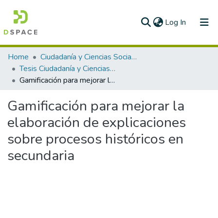
(current)
Log In
Communities & Collections
Home
Ciudadanía y Ciencias Sociales
Tesis Ciudadanía y Ciencias Sociales
All of DSpace
Gamificación para mejorar la elaboración de explicaciones sobre procesos históricos en secundaria
Statistics
Gamificación para mejorar la
elaboración de explicaciones
sobre procesos históricos en
secundaria