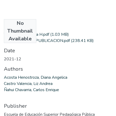
No
Files
Thumbnail
Tesis_CHS_Acosta H.pdf
(1.03 MB)
Available
AUTORIZACION PUBLICACION.pdf
(238.41 KB)
Date
2021-12
Authors
Acosta Henostroza, Diana Angelica
Castro Valencia, Liz Andrea
Ñahui Chavarria, Carlos Enrique
Publisher
Escuela de Educación Superior Pedagógica Pública