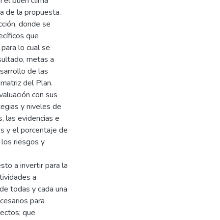
 el buen clima
a de la propuesta.
cción, donde se
ecíficos que
 para lo cual se
sultado, metas a
sarrollo de las
matriz del Plan.
valuación con sus
tegias y niveles de
, las evidencias e
es y el porcentaje de
los riesgos y
to a invertir para la
tividades a
 de todas y cada una
ecesarios para
pectos; que