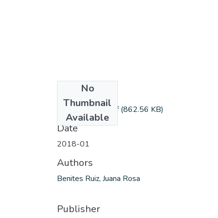
No
Files
Thumbnail
benitesr_juana.pdf
(862.56 KB)
Available
Date
2018-01
Authors
Benites Ruiz, Juana Rosa
Publisher