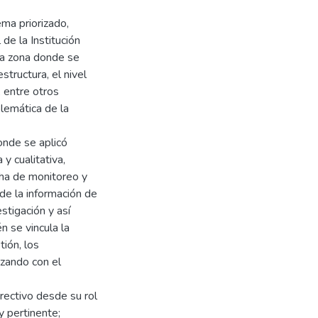
ema priorizado,
de la Institución
 la zona donde se
structura, el nivel
, entre otros
blemática de la
donde se aplicó
y cualitativa,
cha de monitoreo y
 de la información de
stigación y así
n se vincula la
ión, los
izando con el
irectivo desde su rol
y pertinente;