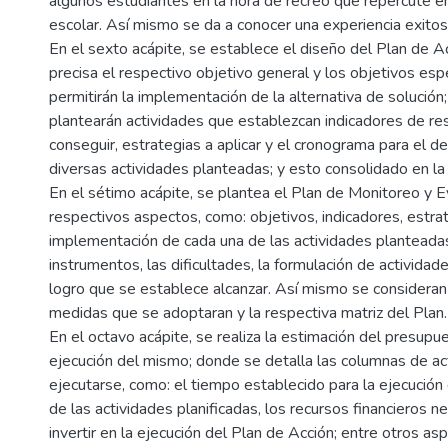
algunos estudiantes en la hora de recreo que repercute en
escolar. Así mismo se da a conocer una experiencia exitos
En el sexto acápite, se establece el diseño del Plan de A
precisa el respectivo objetivo general y los objetivos esp
permitirán la implementación de la alternativa de solución;
plantearán actividades que establezcan indicadores de re
conseguir, estrategias a aplicar y el cronograma para el de
diversas actividades planteadas; y esto consolidado en la 
En el sétimo acápite, se plantea el Plan de Monitoreo y E
respectivos aspectos, como: objetivos, indicadores, estra
implementación de cada una de las actividades planteadas
instrumentos, las dificultades, la formulación de actividad
logro que se establece alcanzar. Así mismo se consideran 
medidas que se adoptaran y la respectiva matriz del Plan.
En el octavo acápite, se realiza la estimación del presupues
ejecución del mismo; donde se detalla las columnas de ac
ejecutarse, como: el tiempo establecido para la ejecución
de las actividades planificadas, los recursos financieros n
invertir en la ejecución del Plan de Acción; entre otros as