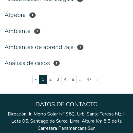
Álgebra
1
Ambiente
1
Ambientes de aprendizaje
1
Análisis de casos
1
(current)
«
1
2
3
4
5
...
47
»
DATOS DE CONTACTO
Dirección: Jr. Morro Solar N° 982, Urb. Santa Teresa Mz. II
Lote 05, Santiago de Surco, Lima. Altura Km 8.5 de la
Carretera Panamericana Sur.