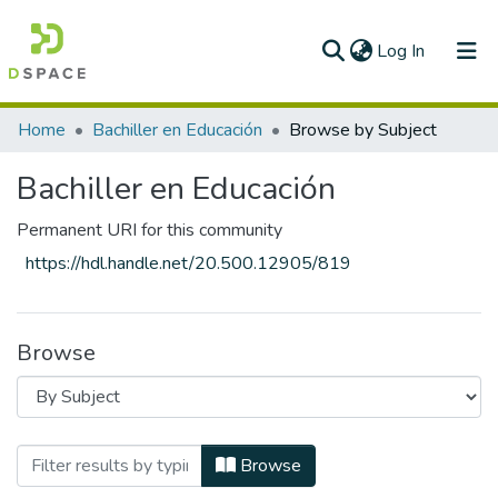
(current)
Log In
Communities & Collections
Home
Bachiller en Educación
Browse by Subject
All of DSpace
Bachiller en Educación
Permanent URI for this community
https://hdl.handle.net/20.500.12905/819
Browse
Browsing Bachiller en Educación by Subj
Browse