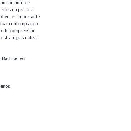
 un conjunto de
rlos en práctica,
otivo, es importante
actuar contemplando
so de comprensión
strategias utilizar.
 Bachiller en
Niños
,