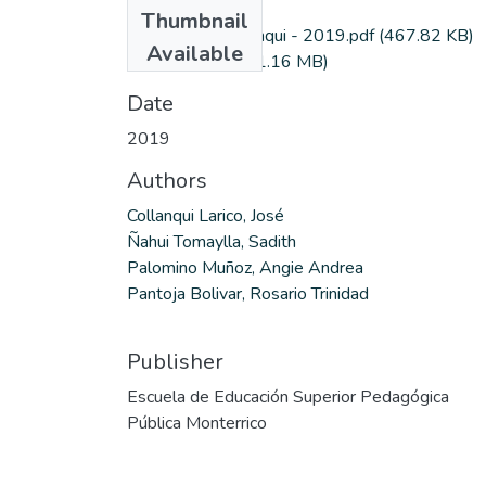
Files
Thumbnail
Bachiller de Collanqui - 2019.pdf
(467.82 KB)
Available
EPSON005.jpg
(1.16 MB)
Date
2019
Authors
Collanqui Larico, José
Ñahui Tomaylla, Sadith
Palomino Muñoz, Angie Andrea
Pantoja Bolivar, Rosario Trinidad
Publisher
Escuela de Educación Superior Pedagógica
Pública Monterrico