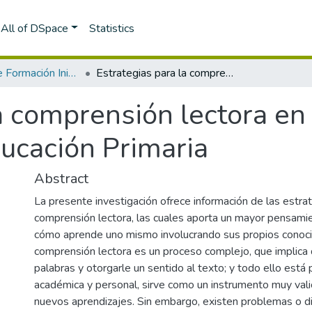
All of DSpace
Statistics
Programa de Formación Inicial docente
Estrategias para la comprensión lectora en los estudiantes de tercer grado de Educación Primaria
a comprensión lectora en
ducación Primaria
Abstract
La presente investigación ofrece información de las estra
comprensión lectora, las cuales aporta un mayor pensamie
cómo aprende uno mismo involucrando sus propios conoci
comprensión lectora es un proceso complejo, que implica d
palabras y otorgarle un sentido al texto; y todo ello está 
académica y personal, sirve como un instrumento muy val
nuevos aprendizajes. Sin embargo, existen problemas o dif