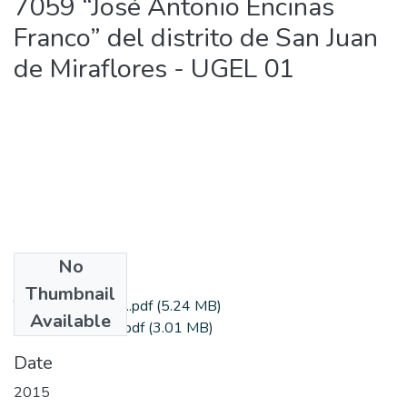
7059 “José Antonio Encinas
Franco” del distrito de San Juan
de Miraflores - UGEL 01
No
Files
Thumbnail
TESIS TORRES B..pdf
(5.24 MB)
Available
AUTORIZACION.pdf
(3.01 MB)
Date
2015