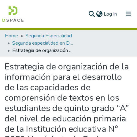
(current)
Log In
Communities & Collections
Home
Segunda Especialidad
Segunda especialidad en Didáctica de la Educación Primaria
All of DSpace
Estrategia de organización de la información para el desarrollo de las capacidades de comprensión de textos en los estudiantes de quinto grado “A” del nivel de educación primaria de la Institución educativa N° 7059 “José Antonio Encinas Franco” del distrito de San Juan de Miraflores - UGEL 01
Statistics
Estrategia de organización de la
información para el desarrollo
de las capacidades de
comprensión de textos en los
estudiantes de quinto grado “A”
del nivel de educación primaria
de la Institución educativa N°