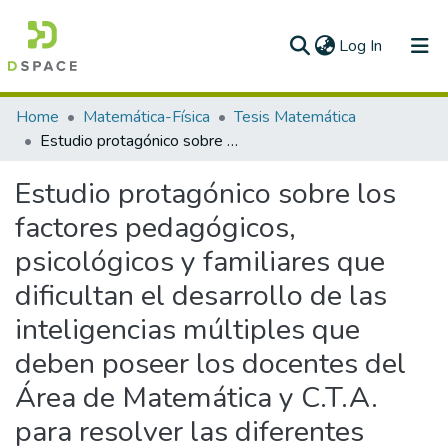
(current)
Log In
Communities & Collections
Home
Matemática-Física
Tesis Matemática
Estudio protagónico sobre los factores pedagógicos, psicológicos y familiares que dificultan el desarrollo de las inteligencias múltiples que deben poseer los docentes del Área de Matemática y C.T.A. para resolver las diferentes situaciones críticas que se dan durante la ejecución de nuestras sesiones de aprendizaje impartidas en las prácticas pre-profesionales
All of DSpace
Estudio protagónico sobre los
Statistics
factores pedagógicos,
psicológicos y familiares que
dificultan el desarrollo de las
inteligencias múltiples que
deben poseer los docentes del
Área de Matemática y C.T.A.
para resolver las diferentes