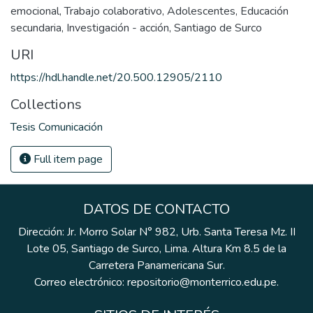
emocional
,
Trabajo colaborativo
,
Adolescentes
,
Educación
secundaria
,
Investigación - acción
,
Santiago de Surco
URI
https://hdl.handle.net/20.500.12905/2110
Collections
Tesis Comunicación
Full item page
DATOS DE CONTACTO
Dirección: Jr. Morro Solar N° 982, Urb. Santa Teresa Mz. II
Lote 05, Santiago de Surco, Lima. Altura Km 8.5 de la
Carretera Panamericana Sur.
Correo electrónico: repositorio@monterrico.edu.pe.