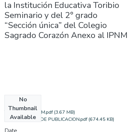
la Institución Educativa Toribio
Seminario y del 2° grado
“Sección única” del Colegio
Sagrado Corazón Anexo al IPNM
No
Files
Thumbnail
TESIS FINAL IPNM.pdf
(3.67 MB)
Available
AUTORIZACION DE PUBLICACION.pdf
(674.45 KB)
Date