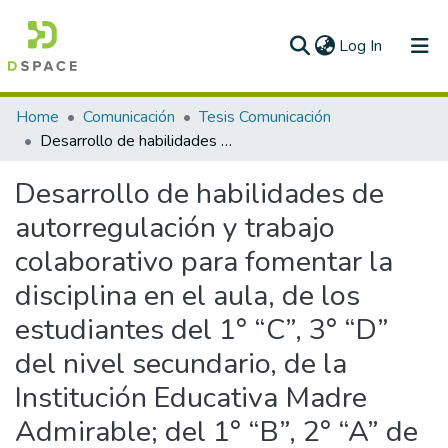
(current)
Log In
Communities & Collections
Home
Comunicación
Tesis Comunicación
Desarrollo de habilidades de autorregulación y trabajo colaborativo para fomentar la disciplina en el aula, de los estudiantes del 1° “C”, 3° “D” del nivel secundario, de la Institución Educativa Madre Admirable; del 1° “B”, 2° “A” de la Institución Educativa Toribio Seminario y del 2° grado “Sección única” del Colegio Sagrado Corazón Anexo al IPNM
All of DSpace
Desarrollo de habilidades de
Statistics
autorregulación y trabajo
colaborativo para fomentar la
disciplina en el aula, de los
estudiantes del 1° “C”, 3° “D”
del nivel secundario, de la
Institución Educativa Madre
Admirable; del 1° “B”, 2° “A” de