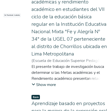
realizó por medio de la presentación de la
académicas y rendimiento
libremente”, que tiene como objetivo
línea de tiempo y la ficha de registro
académico en estudiantes del VII
general proporcionar al docente un
autobiográfico, las cuales consideraron la
ciclo de la educación básica
No Thumbnail Available
instrumento metodológico que contenga
data necesaria para realizar la investigación.
herramientas para la enseñanza adecuada y
regular en la Institución Educativa
el aprendizaje significativo de -la sintaxis
Nacional Mixta "Fe y Alegría Nº
desde la autorreflexión.
34" de la UGEL 07 perteneciente
al distrito de Chorrillos ubicada en
Lima Metropolitana
(
Escuela de Educación Superior Pedagógica
Pública Monterrico
El presente trabajo de investigación busca
,
2013
)
Avila Zamora,
Christ Margaret Victory
determinar si las Metas académicas y el
;
Buitrón Vega,
Jackeline Rosario
Rendimiento académico presentan relación,
;
Cama Quispe, Mireya del
Rosario
los cuales son medidos a través del
;
Dueñas Alhuay, Katia Angela
;
Show more
Vidangos Gómez, Carolina Stephanie
Cuestionario para la Evaluación de Metas
;
Coahila Valdeiglesias, Zoila Raquel
Académicas (CEMAII) y del Acta
;
Instituto
Item
Pedagógico Nacional Monterrico
consolidada de evaluación integral del Nivel
Aprendizaje basado en proyectos
de educación secundaria 2013.
para la mejora de la expresión oral