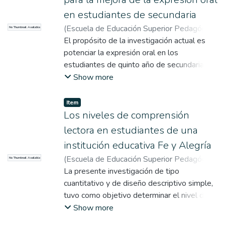
en estudiantes de secundaria
(
Escuela de Educación Superior Pedagógica
No Thumbnail Available
Pública Monterrico
El propósito de la investigación actual es
,
2023-12
)
Cochachi
Carrizales, Marcia Feliciti
potenciar la expresión oral en los
;
Florez Cama,
Karina Judith
estudiantes de quinto año de secundaria a
;
Maturi Martínez, Nicole Moly
;
Villalobos Sánchez, Milagros de María
través de la implementación de la
;
Show more
Huaman Carhuatocto, Jeannina del Alva
metodología de Aprendizaje Basado en
;
Escuela de Educación Superior Pedagógica
Proyectos, haciendo uso de la estrategia de
Item
Pública Monterrico
la dramatización. Se eligió la modalidad de
Los niveles de comprensión
Innovación Educativa con intervención
lectora en estudiantes de una
pedagógica, adoptando una orientación
institución educativa Fe y Alegría
cualitativa y un diseño de investigación -
(
Escuela de Educación Superior Pedagógica
No Thumbnail Available
acción, de tipo práctico. Este enfoque
Pública Monterrico
La presente investigación de tipo
,
2024-03
)
Jara Sierra,
permitió abordar y alcanzar el objetivo
Yosselyn Mirella
cuantitativo y de diseño descriptivo simple,
;
Ruiz Pumapillo, María
establecido. Esta investigación se enfocó en
Soledad
tuvo como objetivo determinar el nivel de
;
Escuela de Educación Superior
una población de 23 estudiantes del último
Pedagógica Pública Monterrico
comprensión lectora de diferentes tipos de
Show more
grado de secundaria. Para recopilar la
textos en los estudiantes de una Institución
información necesaria, se emplearon