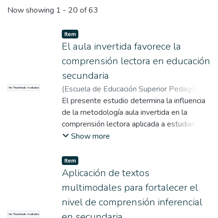
Recent Submissions
Now showing
1 - 20 of 63
Item
El aula invertida favorece la
comprensión lectora en educación
secundaria
(
Escuela de Educación Superior Pedagógica
No Thumbnail Available
Pública Monterrico
El presente estudio determina la influencia
,
2026-03-20
)
Champac
Velasquez, Erika Geralldine
de la metodología aula invertida en la
;
Flores Luque,
Ariana Dayhann
comprensión lectora aplicada a estudiantes
;
Lorenzo Soria, Nadia
Sandy
de primer grado de secundaria de una
;
Taico Rojas, Ariana Janis
;
Nolis
Show more
Guzman, Diana Gladys
institución educativa ubicada en San Juan de
;
Escuela de
Educación Superior Pedagógica Pública
Miraflores, Lima. Se utilizó un enfoque
Item
Monterrico
cuantitativo con un diseño cuasi
Aplicación de textos
experimental, en el que participaron dos
multimodales para fortalecer el
grupos de estudiantes: el grupo
nivel de comprensión inferencial
experimental, en el cual se empleó la
en secundaria
No Thumbnail Available
metodología y el grupo de control, que