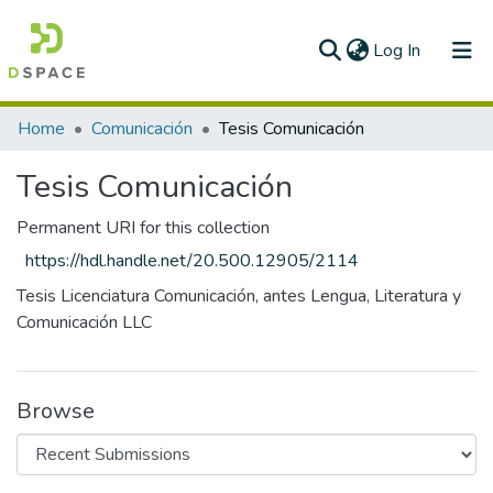
(current)
Log In
Communities & Collections
Home
Comunicación
Tesis Comunicación
All of DSpace
Tesis Comunicación
Statistics
Permanent URI for this collection
https://hdl.handle.net/20.500.12905/2114
Tesis Licenciatura Comunicación, antes Lengua, Literatura y
Comunicación LLC
Browse