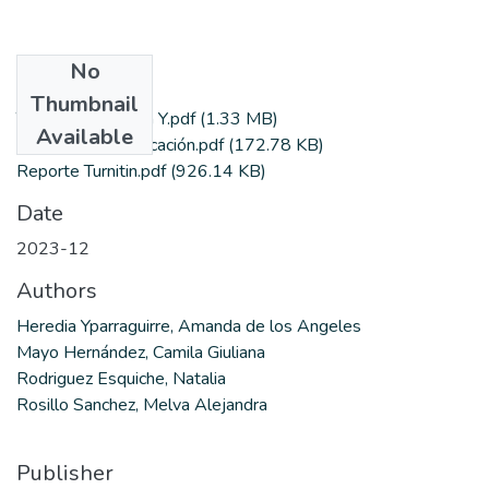
No
Files
Thumbnail
Tesis LLC Heredia Y.pdf
(1.33 MB)
Available
Autorización publicación.pdf
(172.78 KB)
Reporte Turnitin.pdf
(926.14 KB)
Date
2023-12
Authors
Heredia Yparraguirre, Amanda de los Angeles
Mayo Hernández, Camila Giuliana
Rodriguez Esquiche, Natalia
Rosillo Sanchez, Melva Alejandra
Publisher