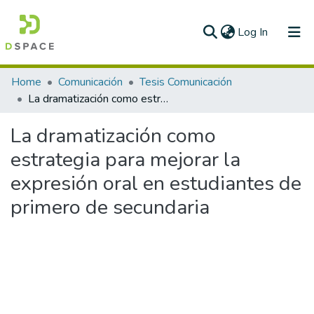
(current)
Log In
Communities & Collections
Home
Comunicación
Tesis Comunicación
La dramatización como estrategia para mejorar la expresión oral en estudiantes de primero de secundaria
All of DSpace
La dramatización como
Statistics
estrategia para mejorar la
expresión oral en estudiantes de
primero de secundaria