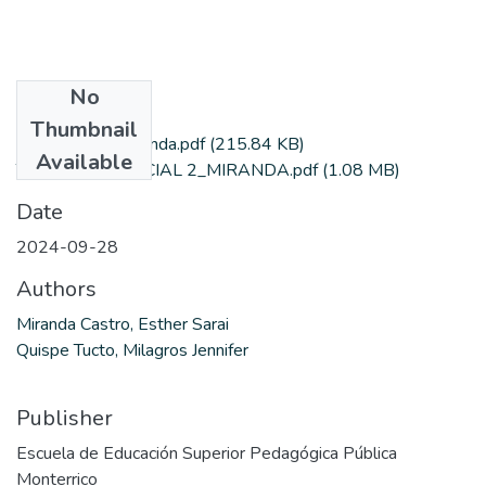
No
Files
Thumbnail
Autorizacion_Miranda.pdf
(215.84 KB)
Available
TESINAPPD_INICIAL 2_MIRANDA.pdf
(1.08 MB)
Date
2024-09-28
Authors
Miranda Castro, Esther Sarai
Quispe Tucto, Milagros Jennifer
Publisher
Escuela de Educación Superior Pedagógica Pública
Monterrico