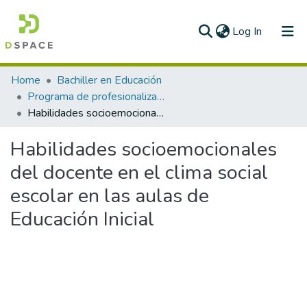
(current)
Log In
Communities & Collections
Home
Bachiller en Educación
Programa de profesionalización docente PPD
All of DSpace
Habilidades socioemocionales del docente en el clima social escolar en las aulas de Educación Inicial
Statistics
Habilidades socioemocionales
del docente en el clima social
escolar en las aulas de
Educación Inicial